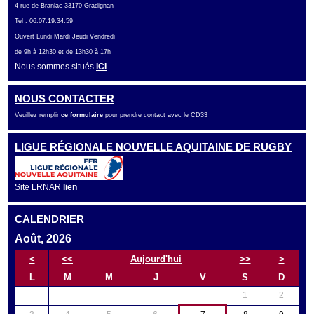
4 rue de Branlac 33170 Gradignan
Tel : 06.07.19.34.59
Ouvert Lundi Mardi Jeudi Vendredi
de 9h à 12h30 et de 13h30 à 17h
Nous sommes situés
ICI
NOUS CONTACTER
Veuillez remplir
ce formulaire
pour prendre contact avec le CD33
LIGUE RÉGIONALE NOUVELLE AQUITAINE DE RUGBY
Site LRNAR
lien
CALENDRIER
Août, 2026
<
<<
Aujourd'hui
>>
>
L
M
M
J
V
S
D
1
2