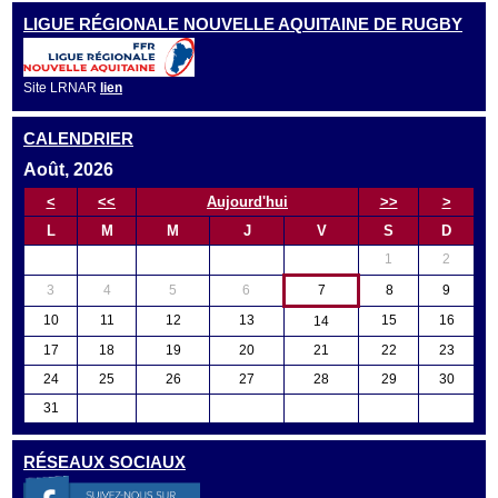
LIGUE RÉGIONALE NOUVELLE AQUITAINE DE RUGBY
Site LRNAR
lien
CALENDRIER
Août, 2026
<
<<
Aujourd'hui
>>
>
L
M
M
J
V
S
D
1
2
3
4
5
6
7
8
9
10
11
12
13
15
16
14
17
18
19
20
21
22
23
24
25
26
27
28
29
30
31
RÉSEAUX SOCIAUX