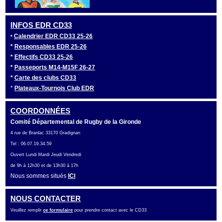
INFOS EDR CD33
Calendrier EDR CD33 25-26
*
*
Responsables EDR 25-26
*
Effectifs CD33 25-26
*
Passeports M14-M15F 26-27
*
Carte des clubs CD33
*
Plateaux-Tournois Club EDR
COORDONNÉES
Comité Départemental de Rugby de la Gironde
4 rue de Branlac 33170 Gradignan
Tel : 06.07.19.34.59
Ouvert Lundi Mardi Jeudi Vendredi
de 9h à 12h30 et de 13h30 à 17h
Nous sommes situés
ICI
NOUS CONTACTER
Veuillez remplir
ce formulaire
pour prendre contact avec le CD33