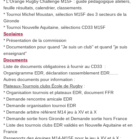
* L'Orange Rugby Challenge M15F : guide pédagogique ateliers,
feuille résultats, calendrier, classements.
* Tournoi Michel Moustan, sélection M15F des 3 secteurs de la
Gironde
* Tournoi Nouvelle Aquitaine, sélections CD33 M15F
Scolaires
* Présentation de la commission
* Documentation pour quand "Je suis un club" et quand "je suis
enseignant"
Documents
Liste de documents obligatoires à fournir au CD33 :
Organigramme EDR, déclaration rassemblement EDR.......
Autres documents pour information :
Plateaux-Tournois clubs École de Rugby
:
* Organisation tournois et plateaux EDR, document FFR
* Demande rencontre amicale EDR
* Demande organisation tournoi EDR
* Demande arbitre référent M14 jeu à XV et à X
* Demande sortie hors Gironde et Demande sortie hors France
* Liste des tournois clubs EDR validés en Nouvelle Aquitaine et en
France
Passeports des équipes M14-M15F pour le jeu à XV et à X
: