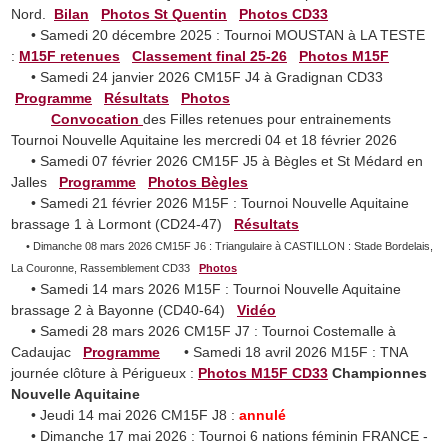
Nord.
Bilan
Photos St Quentin
Photos CD33
• Samedi 20 décembre 2025 : Tournoi MOUSTAN à LA TESTE
:
M15F retenues
Classement final 25-26
Photos M15F
• Samedi 24 janvier 2026 CM15F J4 à Gradignan CD33
Programme
Résultats
Photos
Convocation
des Filles retenues pour entrainements
Tournoi Nouvelle Aquitaine les mercredi 04 et 18 février 2026
• Samedi 07 février 2026 CM15F J5 à Bègles et St Médard en
Jalles
Programme
Photos Bègles
• Samedi 21 février 2026 M15F : Tournoi Nouvelle Aquitaine
brassage 1 à Lormont (CD24-47)
Résultats
• Dimanche 08 mars 2026 CM15F J6 : Triangulaire à CASTILLON : Stade Bordelais,
La Couronne, Rassemblement CD33
Photos
• Samedi 14 mars 2026 M15F : Tournoi Nouvelle Aquitaine
brassage 2 à Bayonne (CD40-64)
Vidéo
• Samedi 28 mars 2026 CM15F J7 : Tournoi Costemalle à
Cadaujac
Programme
• Samedi 18 avril 2026 M15F : TNA
journée clôture à Périgueux :
Photos M15F CD33
Championnes
Nouvelle Aquitaine
• Jeudi 14 mai 2026 CM15F J8 :
annulé
• Dimanche 17 mai 2026 : Tournoi 6 nations féminin FRANCE -