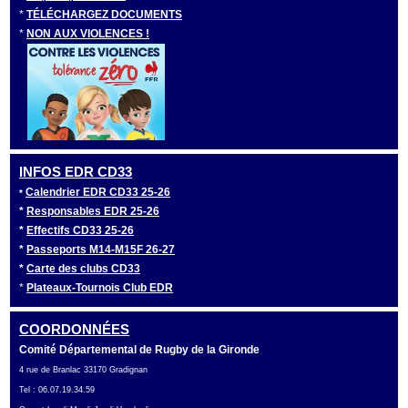
*
TÉLÉCHARGEZ DOCUMENTS
*
NON AUX VIOLENCES !
INFOS EDR CD33
Calendrier EDR CD33 25-26
*
*
Responsables EDR 25-26
*
Effectifs CD33 25-26
*
Passeports M14-M15F 26-27
*
Carte des clubs CD33
*
Plateaux-Tournois Club EDR
COORDONNÉES
Comité Départemental de Rugby de la Gironde
4 rue de Branlac 33170 Gradignan
Tel : 06.07.19.34.59