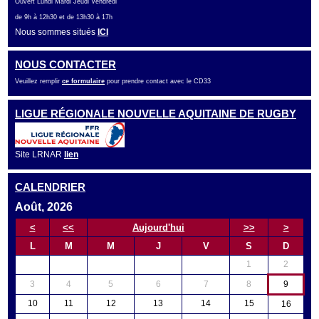
Ouvert Lundi Mardi Jeudi Vendredi
de 9h à 12h30 et de 13h30 à 17h
Nous sommes situés
ICI
NOUS CONTACTER
Veuillez remplir
ce formulaire
pour prendre contact avec le CD33
LIGUE RÉGIONALE NOUVELLE AQUITAINE DE RUGBY
Site LRNAR
lien
CALENDRIER
Août, 2026
<
<<
Aujourd'hui
>>
>
L
M
M
J
V
S
D
1
2
3
4
5
6
7
8
9
10
11
12
13
14
15
16