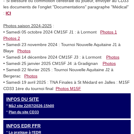
- Si blessure ou commotion cérébrale du joueur, envoyer au CD33
les documents de l'onglet "Documentations" paragraphe "Médical"
:
ICI
Photos saison 2024-2025
:
• Samedi 05 octobre 2024 CM15F J1 : à Lormont
Photos 1
Photos 2
• Samedi 23 novembre 2024 : Tournoi Nouvelle Aquitaine J1 à
Blaye
Photos
• Samedi 14 décembre 2024 CM15F J3 : à Lormont
Photos
• Samedi 25 janvier 2025 CM15F J4 :à Gradignan
Photos
• Samedi 22 février 2025 : Tournoi Nouvelle Aquitaine J2 à
Bergerac
Photos
• Samedi 19 avril 2025 : TNA Finales à St Médard en Jalles : M15F
CD33 1ère du tournoi final
Photos M15F
INFOS DU SITE
*
MàJ site 22/07/2026-15h00
*
Plan du site CD33
INFOS EDR FFR
*
La pratique à l'EDR